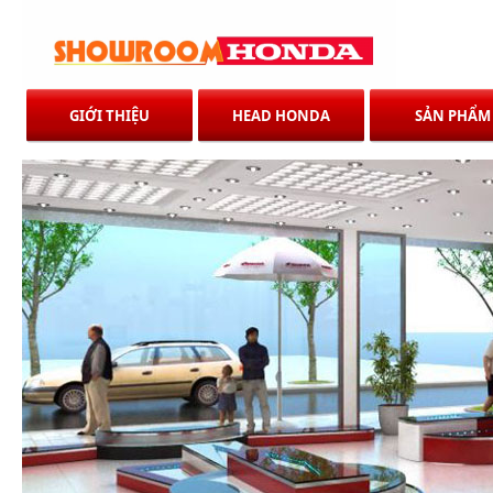
Hon
GIỚI THIỆU
HEAD HONDA
SẢN PHẨM
Hon